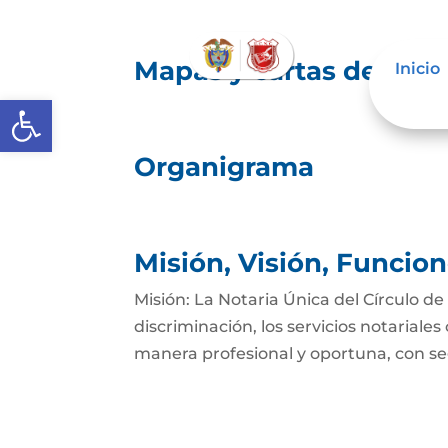
Mapas y cartas descrip
Inicio
Abrir barra de herramientas
Organigrama
Misión, Visión, Funcio
Misión: La Notaria Única del Círculo d
discriminación, los servicios notarial
manera profesional y oportuna, con seg