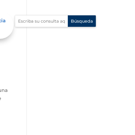
cia
guna
e