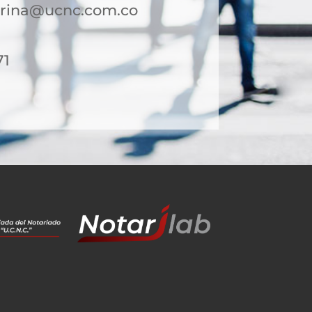
borina@ucnc.com.co
71