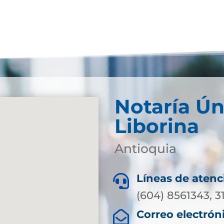
Notaría Ún
Liborina
Antioquia
Líneas de atenc

(604) 8561343, 3
Correo electrón
