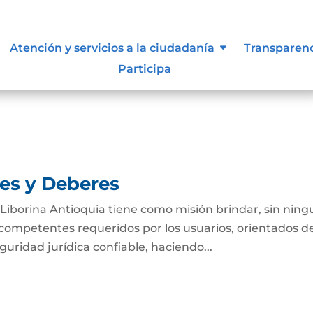
tivas de los procesos
Atención y servicios a la ciudadanía
Transparen
Participa
nes y Deberes
e Liborina Antioquia tiene como misión brindar, sin nin
es competentes requeridos por los usuarios, orientados d
uridad jurídica confiable, haciendo...