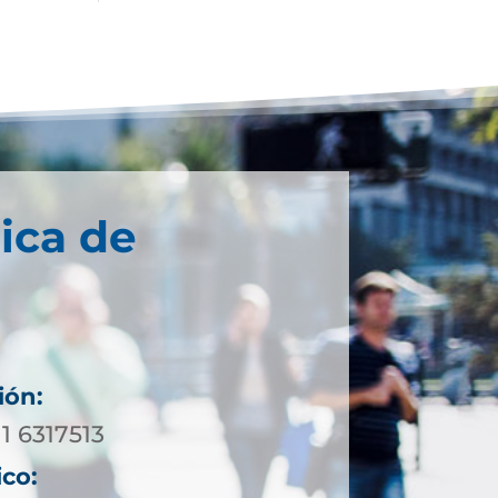
ica de
ión:
11 6317513
ico: