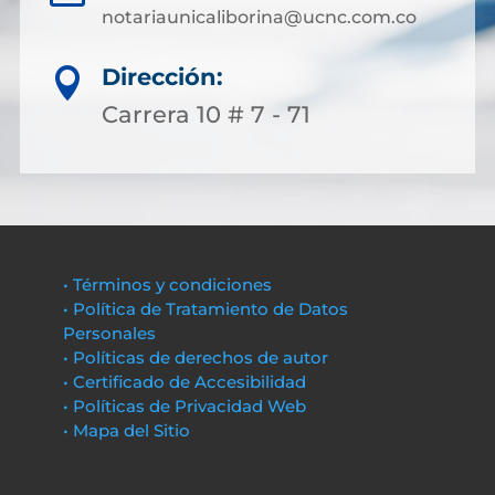
notariaunicaliborina@ucnc.com.co
Dirección:

Carrera 10 # 7 - 71
• Términos y condiciones
• Política de Tratamiento de Datos
Personales
• Políticas de derechos de autor
• Certificado de Accesibilidad
• Políticas de Privacidad Web
• Mapa del Sitio