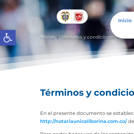
Inicio
Abrir barra de herramientas
Home
Términos y condiciones
Térm
9
9
Términos y condici
En el presente documento se establece
http://notariaunicaliborina.com.co/
de