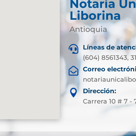
Notaría Ún
Liborina
Antioquia
Líneas de atenc

(604) 8561343, 3
Correo electrón

notariaunicali
Dirección:

Carrera 10 # 7 - 