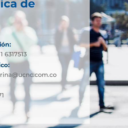
ica de
ión:
11 6317513
ico:
borina@ucnc.com.co
71