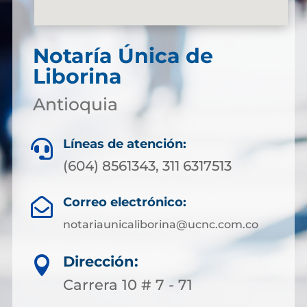
Notaría Única de
Liborina
Antioquia
Líneas de atención:

(604) 8561343, 311 6317513
Correo electrónico:

notariaunicaliborina@ucnc.com.co
Dirección:

Carrera 10 # 7 - 71