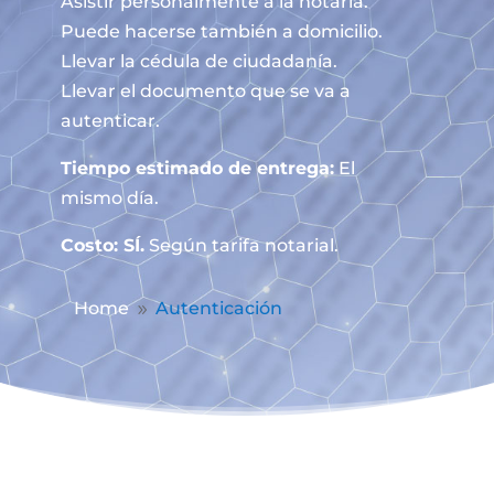
Asistir personalmente a la notaría.
Puede hacerse también a domicilio.
Llevar la cédula de ciudadanía.
Llevar el documento que se va a
autenticar.
Tiempo estimado de entrega:
El
mismo día.
Costo: SÍ.
Según tarifa notarial.
Home
Autenticación
9