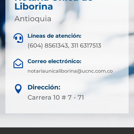
Liborina
Antioquia
Líneas de atención:

(604) 8561343, 311 6317513
Correo electrónico:

notariaunicaliborina@ucnc.com.co
Dirección:

Carrera 10 # 7 - 71