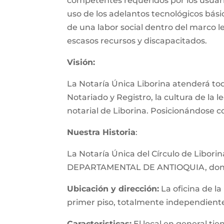
competentes requeridos por los usuari
uso de los adelantos tecnológicos bási
de una labor social dentro del marco le
escasos recursos y discapacitados.
Visión:
La Notaría Única Liborina atenderá todo
Notariado y Registro, la cultura de la l
notarial de Liborina. Posicionándose 
Nuestra Historia
:
La Notaría Única del Círculo de Libor
DEPARTAMENTAL DE ANTIOQUIA, donde se
Ubicación y dirección:
La oficina de la
primer piso, totalmente independiente,
Caracteristicas:
El local en general ti