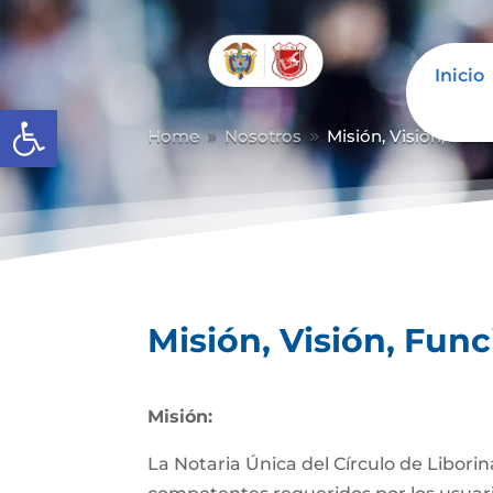
Inicio
Abrir barra de herramientas
Home
Nosotros
Misión, Visión, Fun
9
9
Misión, Visión, Fun
Misión:
La Notaria Única del Círculo de Liborin