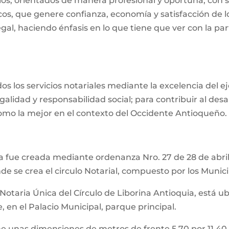
os, orientados de manera profesional y oportuna, con s
cos, que genere confianza, economía y satisfacción de l
gal, haciendo énfasis en lo que tiene que ver con la par
s los servicios notariales mediante la excelencia del ej
egalidad y responsabilidad social; para contribuir al desar
como la mejor en el contexto del Occidente Antioqueño.
ina fue creada mediante ordenanza Nro. 27 de 28 de ab
 crea el circulo Notarial, compuesto por los Municipi
 Notaria Única del Círculo de Liborina Antioquia, está ub
 en el Palacio Municipal, parque principal.
ene unas dimensiones de metros de frente 5.70 por 11.40