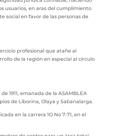
eguridad jurídica confiable, haciendo
os usuarios, en aras del cumplimiento
te social en favor de las personas de
ercicio profesional que atañe al
rollo de la región en especial al círculo
ril de 1911, emanada de la ASAMBLEA
os de Liborina, Olaya y Sabanalarga.
icada en la carrera 1O No 7-71, en el
 metros de centro para un área total