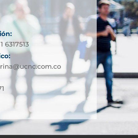
ión:
11 6317513
ico:
borina@ucnc.com.co
71