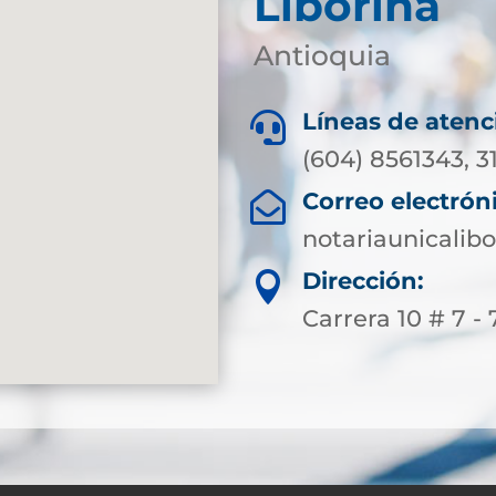
Liborina
Antioquia
Líneas de atenc

(604) 8561343, 3
Correo electrón

notariaunicali
Dirección:

Carrera 10 # 7 - 