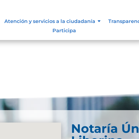
 supervisión, notificación y
Atención y servicios a la ciudadanía
Transparen
el sujeto obligado
Participa
Notaría Ún