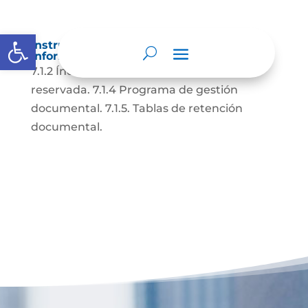
Abrir barra de herramientas
Instrumentos de gestión de la
información.
7.1.2 Índice de información clasificada y
reservada. 7.1.4 Programa de gestión
documental. 7.1.5. Tablas de retención
documental.