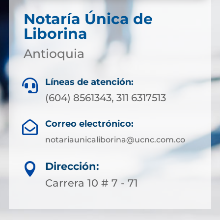
Notaría Única de
Liborina
Antioquia
Líneas de atención:

(604) 8561343, 311 6317513
Correo electrónico:

notariaunicaliborina@ucnc.com.co
Dirección:

Carrera 10 # 7 - 71