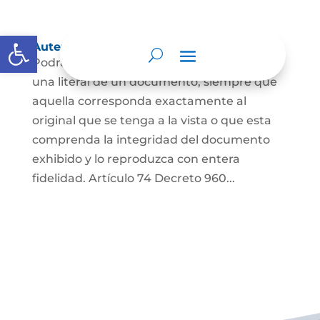
Abrir barra de herramientas
Autenticación de Copias
Podrá autenticarse una copia mecánica o
una literal de un documento, siempre que
aquella corresponda exactamente al
original que se tenga a la vista o que esta
comprenda la integridad del documento
exhibido y lo reproduzca con entera
fidelidad. Artículo 74 Decreto 960...