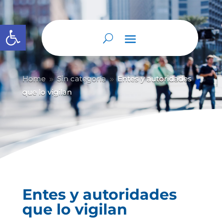
Abrir barra de herramientas
Home
Sin categoría
Entes y autoridades
9
9
que lo vigilan
Entes y autoridades
que lo vigilan