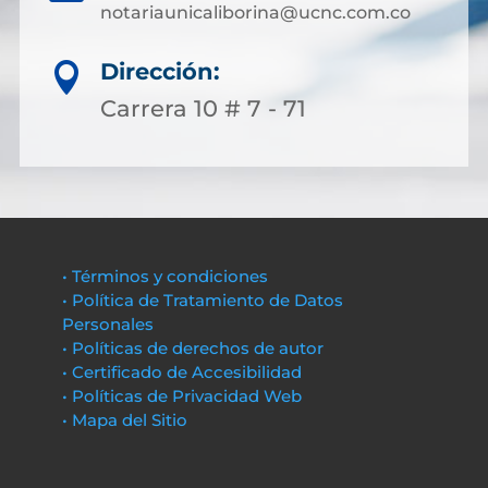
notariaunicaliborina@ucnc.com.co
Dirección:

Carrera 10 # 7 - 71
• Términos y condiciones
• Política de Tratamiento de Datos
Personales
• Políticas de derechos de autor
• Certificado de Accesibilidad
• Políticas de Privacidad Web
• Mapa del Sitio