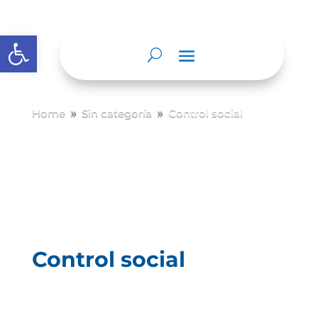
Abrir barra de herramientas
Home
Sin categoría
Control social
9
9
Control social