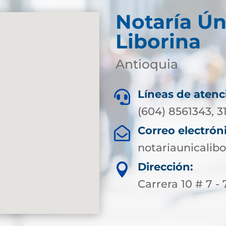
Notaría Ún
Liborina
Antioquia
Líneas de atenc

(604) 8561343, 3
Correo electrón

notariaunicali
Dirección:

Carrera 10 # 7 - 