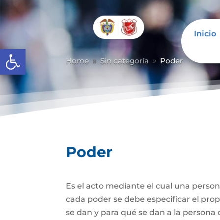
Inicio
Abrir barra de herramientas
Home
Sin categoría
Poder
9
9
Poder
Es el acto mediante el cual una person
cada poder se debe especificar el propó
se dan y para qué se dan a la persona 