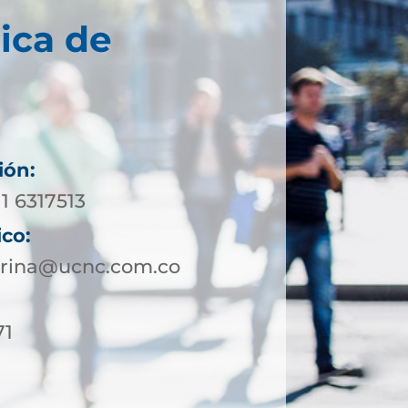
ica de
ión:
11 6317513
ico:
borina@ucnc.com.co
71