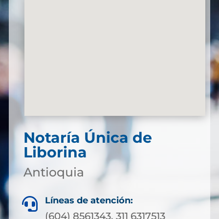
Notaría Única de
Liborina
Antioquia
Líneas de atención:

(604) 8561343, 311 6317513