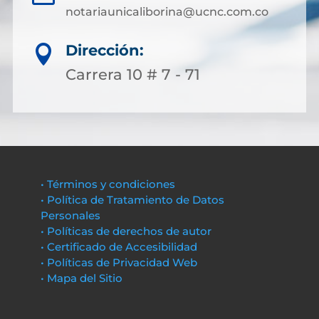
notariaunicaliborina@ucnc.com.co
Dirección:

Carrera 10 # 7 - 71
• Términos y condiciones
• Política de Tratamiento de Datos
Personales
• Políticas de derechos de autor
• Certificado de Accesibilidad
• Políticas de Privacidad Web
• Mapa del Sitio