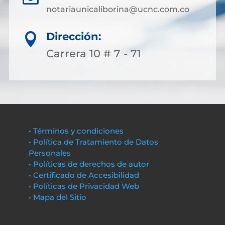
notariaunicaliborina@ucnc.com.co
Dirección:

Carrera 10 # 7 - 71
• Términos y condiciones
• Política de Tratamiento de Datos
Personales
• Políticas de derechos de autor
• Certificado de Accesibilidad
• Políticas de Privacidad Web
• Mapa del Sitio