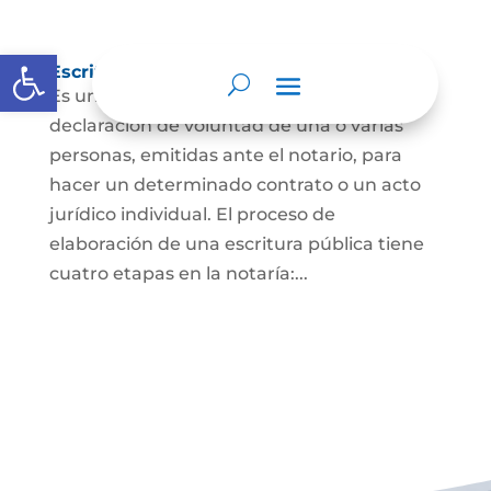
Abrir barra de herramientas
Escritura Pública
Es un documento que contiene la
declaración de voluntad de una o varias
personas, emitidas ante el notario, para
hacer un determinado contrato o un acto
jurídico individual. El proceso de
elaboración de una escritura pública tiene
cuatro etapas en la notaría:...