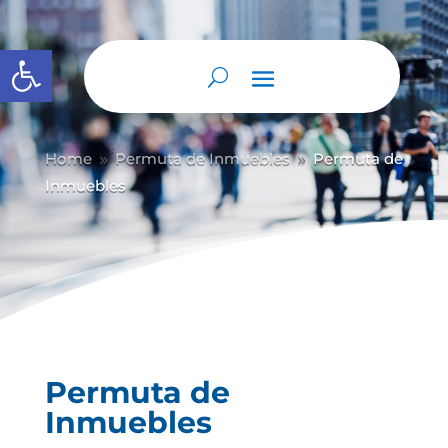
Abrir barra de herramientas
Home
Permuta de Inmuebles
Permuta de
9
9
Inmuebles
Permuta de
Inmuebles