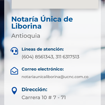
Notaría Única de
Liborina
Antioquia
Líneas de atención:

(604) 8561343, 311 6317513
Correo electrónico:

notariaunicaliborina@ucnc.com.co
Dirección:

Carrera 10 # 7 - 71